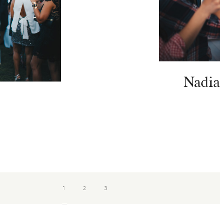
Nadia
1
2
3